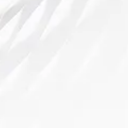
导航
知道i博体育
企业服务
五大联赛
联系i博体育平台
体育资讯
SiteMap