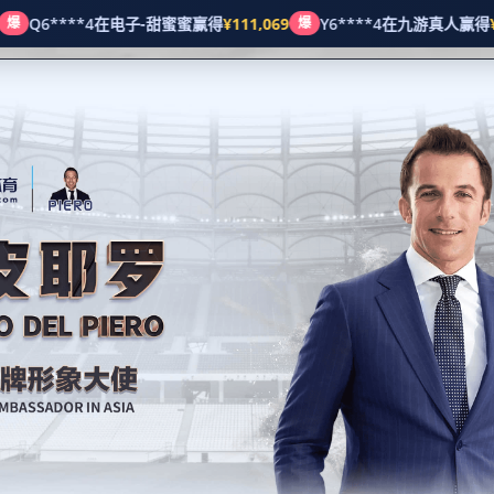
早上
下午
09:00
— 05:00
资讯
企业服务
联系i博体育平台
体育资讯