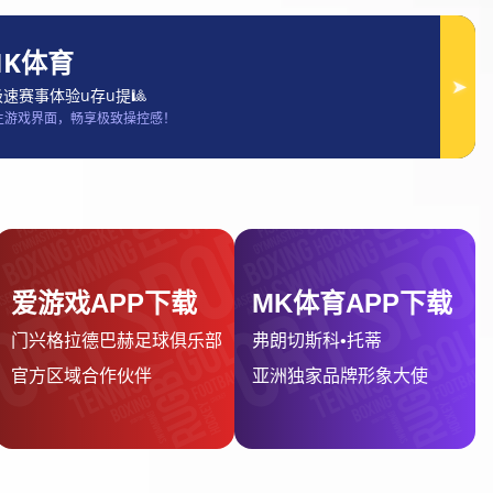
知道i博体育
五大联赛
体育资讯
企业服务
联系i博体育平台
订阅我们的邮箱!
Enter Your E-mail