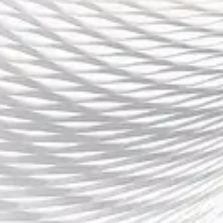
先的体育娱乐平台，开启体育产业新纪元
育娱乐平台的竞争愈加激烈。IM体育中国，作为一家创新型的体育
造领先的体育娱乐平台，并开启体育产业的新纪元。本文将从四个
现这一目标：技术创新驱动平台发展、丰富多样化的体育内容、全球
..
金融科技发展 助力数字经济全球布局
金融科技领域的先锋企业，在推动数字经济全球布局方面发挥了重
湾）如何引领创新金融科技发展，助力数字经济的全球化展开深入
产品与服务方面的探索与实践，使其在全球市场中占据了重要地