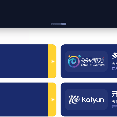
王者荣耀赛事中最强战队盘点及其实力解
首页
体育资讯
及其实力解析
7
系的成熟和竞技水平的不断提升，吸引了大量玩家和观众的关注。
讨论的热点。本文将从四个方面详细盘点《王者荣耀》赛事中的最强