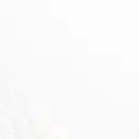
定的发挥，尤其是在与东南亚等地战队的对抗中，战术上
AG超玩会也在国际赛事中打出了自己的名号。凭借着一流
突出，曾在亚洲杯等赛事中取得优异成绩。此外，DYG战
以其快速进攻和高度的比赛节奏感，成功突破了传统战队
4、王者荣耀战队未来
随着《王者荣耀》赛事的不断发展，未来的战队将会更加
更多的新战队将会逐渐成为强大的竞争者。随着电子竞技
力，还需要更多的资金、资源和技术支持。
此外，战队的科技化管理也将成为未来发展的一个趋势。
队管理的重要组成部分。未来的战队将不再仅仅依赖传统
的整体实力得到进一步提升。
综上所述，《王者荣耀》赛事中的顶级战队无论是从选手
的竞技水准。随着电竞行业的不断发展，这些战队将不断
总结：