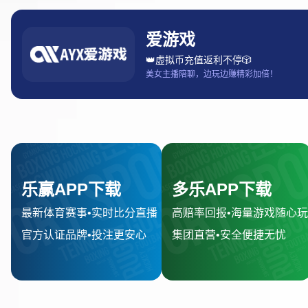
战队，并进行深入分析。首先，我们将回顾近年来的顶级
力，包括选手配置、战术风格和团队协作。之后，我们将
我们将展望未来战队发展的趋势，并评估哪些战队在未来
份全面的赛事战队实况解析。
1、王者荣耀赛事中的
在《王者荣耀》赛事的历史中，多个战队曾经因其卓越的表现而登
Gaming）和QGhappy这样的战队。KSG战队早期
杆战队。QGhappy则是在国内赛场上树立了极强的统
另一支不可忽视的战队是AG超玩会。这支战队自组建以来
术体系，在多个赛季中均有着不小的突破，成为了《王者荣
借出色的个人技术和团队默契，为战队多次夺得冠军。
i博体育
随着赛事的推进，其他如DK（DYG）、TES等战队的崛起
惊艳，以年轻的选手为主力，凭借其激进的进攻风格和极
2、战队整体实力分析