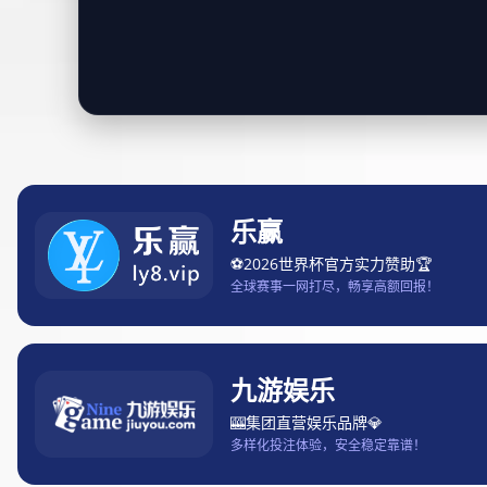
王者荣耀赛事中最强战队盘点
体育资讯
2025-10-09 19:05:5
《王者荣耀》作为一款风靡全球的MOBA手游，其赛事体
在这片竞技舞台上，各大战队的强弱变化也成为了球迷们