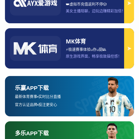
德尔顿的组合，都具有强大的竞技能力和深厚的阵容深度。两队不
仅在常规赛有数次直接对话，季后赛可能的再次碰面将更加决定这
两支球队的命运。对于凯尔特人来说，如何防守字母哥，如何克制
雄鹿的快速反击将是他们取胜的关键。
此外，西部的其他劲旅，如菲尼克斯太阳和丹佛掘金，也将在赛季
中发挥重要作用。太阳的杜兰特、布克与比尔三巨头阵容，面对掘
金的约基奇主导的进攻体系，将是一场场火星撞地球的较量。特别
是在季后赛中，这些关键对决往往意味着一次次战术博弈的开始。
每支强队都会通过这些比赛来调整阵容，提升球员的竞技状态，为
最终的总冠军之争做好准备。
2、赛季初期的重要战役
赛季的初期阶段往往被认为是球队调整和磨合的关键时期，但同时
也是决定赛季走向的分水岭。球队在赛季初期的表现，不仅能够为
球迷带来更多期待，还能为教练组提供关于球队的真实反馈，帮助
他们在接下来的赛程中做出更有针对性的调整。对于一些有冠军争
夺实力的球队而言，赛季初期的一些硬仗可能决定他们后期的比赛
节奏和心态。