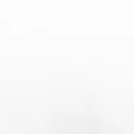
竞争力。
伤病的爆发，尤其是季后赛期间，往往是决定总冠军归属的关键因
素。像勇士队的库里、湖人的詹姆斯、雄鹿的字母哥，如果遭遇伤
病困扰，都可能导致球队在关键时刻失去优势。对于教练组而言，
如何合理分配球员的出场时间，尽量减少伤病发生的机会，是赛季
管理中不可忽视的部分。
除了伤病外，球队在赛季中的战术调整也至关重要。很多情况下，
强队会根据赛季中的变化调整战术，例如改变进攻节奏、强化防守
策略或者优化轮换阵容等。这些调整将决定球队在长时间赛季中的
适应性和灵活性。正因如此，NBA赛季不仅是球员的比拼，也是教
练组的战术博弈。
总结：
从赛季初的硬仗到季后赛的生死对决，2024-2025 NBA赛季的赛程
布局将为球迷们呈现出无数精彩的比赛。每支强队的关键对决都将
在赛季中起到至关重要的作用，决定着各支球队最终能否在季后赛
中走得更远，甚至登上总冠军的宝座。赛季初期的表现可能是决定