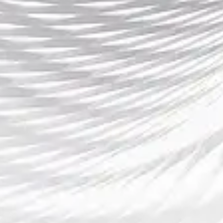
析深度解读
2026-01-18 02:11:17
文章摘要的内容：围绕“LPL代理是否稳定”这一核心议题，本文从行
业结构、市场环境、运营模式以及未来发展趋势四个维度，对当前
LPL相关代理生态进行系统性、深度化解读。随着电竞产业逐步走向
成熟，LPL作为国内顶级职业联赛，其商业代理体系既承载着巨大的
流量红利，也面临着政策、资本、技术和用户行为变化带来的...
英雄联盟高清稳定入口全面解析畅玩最新版本与赛事