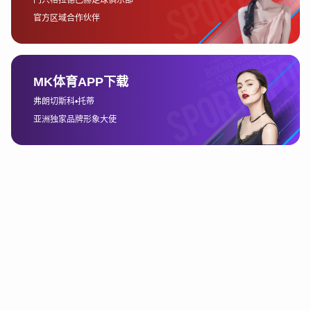
进。在技术层面，随着人工智能与虚拟现实技术的发展，体育内容
的呈现方式将更加沉浸化与互动化，这也为其创新提供了新的可能
性。
在产业融合方面，HG体育未来可能会加强与电竞、娱乐以及数字内
容产业的协同发展，通过跨界融合打造更具吸引力的综合体育娱乐
生态。这种趋势将推动其商业模式进一步多元化。
同时，在全球体育市场竞争加剧的背景下，HG体育也需要不断提升
品牌影响力与国际化运营能力，以适应更复杂的市场环境，并在全
球体育产业链中占据更有利的位置。
总结：
综合来看，以HG体育为核心的体育产业发展布局体现出明显的数字
化驱动与生态化扩展特征。从基础平台建设到内容生态完善，再到
技术赋能与跨界融合，其发展路径呈现出系统性与前瞻性并重的特
点。这种多维度协同发展模式，使其在体育产业变革中具备较强的
适应能力与成长潜力。
未来，随着体育产业进一步向智能化、全球化与内容多元化方向演