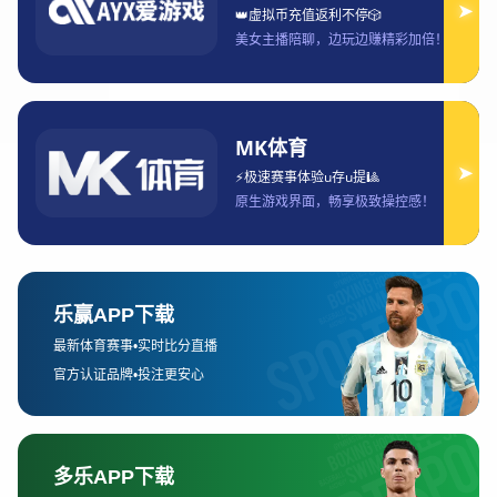
此外，HG体育在商业合作层面积极与体育赛事机构、俱乐部及媒体
平台建立联动关系，形成资源共享与价值共创的合作网络。这种跨
界协同模式，不仅扩大了其业务边界，也为其在体育产业中构建更
稳固的生态位奠定基础。
i博热门赛事
二、数字化转型路径
在数字化转型方面，HG体育重点围绕技术驱动与用户体验升级展开
布局，通过移动端平台与智能算法优化信息分发效率，使体育内容
的触达更加精准高效。数字化基础设施的完善，使其在信息处理速
度与内容更新频率上具备一定优势。
与此同时，HG体育积极引入大数据分析与人工智能技术，对用户行
为进行深度建模，从而实现个性化内容推荐与服务优化。这种数据
驱动模式不仅提升了用户黏性，也增强了平台的商业转化能力，使
其在竞争中更具主动性。
在系统架构层面，HG体育不断强化云端部署与多终端协同能力，推
动平台从传统信息服务向智能化体育生态平台转型。这一过程不仅