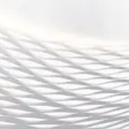
Y3娱乐城全面解析线上娱乐新趋势打造高品质游戏平
台升级
2026-06-18 21:17:17
本文以entity["company","Y3娱乐城","线上娱乐游戏平台"]为核
心案例，围绕线上娱乐行业的发展趋势与平台升级路径展开系统分
析。文章从技术驱动、用户体验、内容生态与安全合规四个维度，
深入探讨线上娱乐行业如何在数字化浪潮中实现高质量转型与持续
创新。在新一代互联网技术推动下，线上娱...