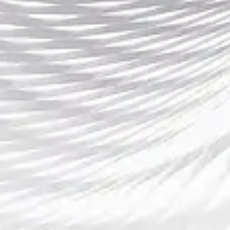
以TB体育为核心打造全新体育资讯与赛事互动体验
平台发展蓝图新
2026-06-22 08:14:54
本文围绕“以TB体育为核心打造全新体育资讯与赛事互动体验平台发
展蓝图”展开系统性阐述，全面描绘一个集体育内容生产、赛事数据
整合、智能技术驱动与用户互动体验于一体的综合性数字体育生态
平台。文章从平台的内容生态建设、技术升级路径、用户体验优化
以及商业模式拓展四个核心维度进行深入分析，重点探讨TB体育如
何...