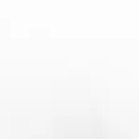
进，HG体育需要持续强化技术创新与生态整合能力，以应对不断变
化的市场需求。在机遇与挑战并存的环境下，其发展质量将取决于
能否在创新驱动与稳健运营之间取得平衡，从而实现长期可持续发
展。