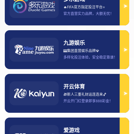
场淘汰属性与不确定性，使得赛前盘口与实时亚洲盘口变化成为分
析比赛走向的重要参考维度。本文围绕“英格兰足总杯实时亚洲盘口
深度解析与赛前数据走势全景观察分析版”为核心，从盘口结构逻
辑、实时盘口变化机制、赛前数据建模趋势以及足总杯特有变量影
响四个层面展开系统分析，构建一套从初盘到临场、从数据到心理
博弈的全景观察框架。在复杂的赔率波动背后，不仅反映市场资金
流向与机构预期，也折射出球队状态、战术选择与赛事环境的综合
作用。通过多维度拆解，可以更清晰地理解盘口变化背后的真实逻
辑，并提升对比赛走势的整体判断能力。
1、盘口结构解析
英格兰足总杯的初盘结构通常由主流机构根据球队实力、历史交锋
以及近期状态综合建模得出，其中亚洲盘口的设定往往体现出对实
力差距的量化表达。在这一阶段，盘口更偏向静态评估，强调基础
面而非临场变量，因此初盘往往是市场预期的“基准线”。
从盘口深度来看，强队对阵弱队时常见的让球区间集中在一球至两
球之间，而实力接近的对决则多以平手或半球为主。这种结构不仅
反映实力分层，也体现出机构对比赛节奏与进球概率的综合预估。