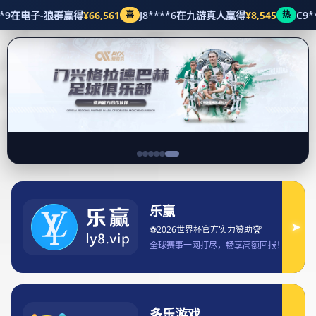
体育资讯
首页
体育资讯
英格兰足总杯实时亚洲盘口深度解析与赛前数据走势全景观察
分析版
英格兰足总杯实时亚洲盘口深度解析与赛前
数据走势全景观察分析版
体育资讯
2026-07-06 11:00:46
英格兰足总杯作为世界上历史最悠久的足球赛事之一，其赛制的单