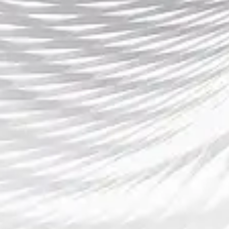
常高。通过合理的票务选择、关注特定的购票渠道和时间、参加优
惠活动以...
如何购买世界杯门票及其注意事项详解
2025-08-31 16:06:55
世界杯作为全球最具影响力和观赏性的体育赛事，每四年一次吸引
着数以百万计的球迷关注。为了亲临现场，观看顶级足球盛宴，许
多人都渴望能够购买到世界杯门票。然而，购买世界杯门票并非一
件简单的事，它不仅需要一定的耐心，还要有清晰的计划和对官方
购票渠道的了解。本文将从如何购买世界杯门票以及注意事项的角