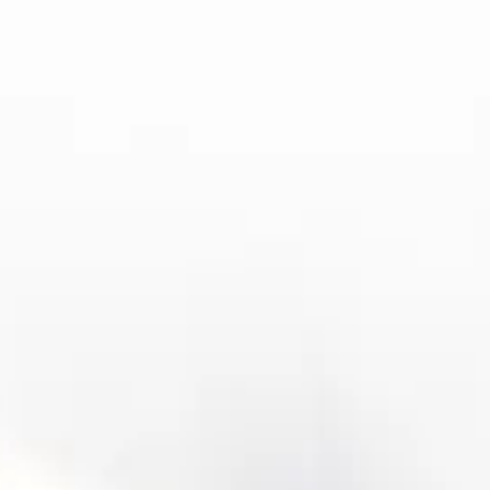
全明星球员、核心巨星或热门对决，如交锋宿敌、志向争霸，那票房
星前来现场。
首战、跨年之夜、榜首争夺等，更带有话题性和历史性。在这种背景
赛事门票之所以能够在开售之初迅速售罄，是多种因素共同作用的
的助力以及赛事本身的吸引力，互相叠加、互为放大，形成了一场极
球迷群体之间的互动将更加智能化、个性化。对于NBA而言，这
化了球迷对赛事的归属感与参与感，有望成为新的年度体育文化节