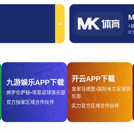
未来趋势与对NBA品牌、球迷互动的意义。
峰值。无论是官方售票网站、第三方票务应用，还是线下实体售票
面、排队等待，系统一度出现延迟或崩溃的现象。
“抢票失败”的讨论铺天盖地。微博、微信、论坛和球迷群里充斥着截
得到了集体渲染，使得抢票氛围更加火爆。
好者也积极参与。许多人不惜长途奔波，就为到现场感受元旦大战的
出这次赛事在球迷心中的非凡地位。
级和购票须知。元旦赛事票务发售机制清晰明了，但不同票区之间
地，也在抢票过程中制造了竞争张力。