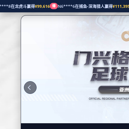
知道i博体育
五大联赛
体育