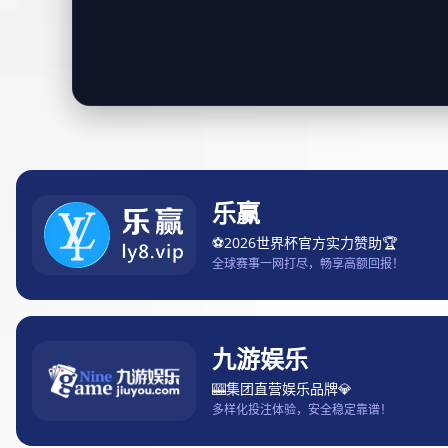
首页
NBA元旦精彩赛事门票火爆开
五大联赛
2026-01-07 23:32:2
文章摘要：随着新年钟声的临近，NBA元旦的精彩赛事门
房瞬间爆满。本文将从“球迷热情高涨”、“票务发售机制”、