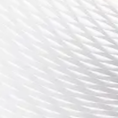
详细指南教你如何购买CS
2025-10-12 19:11:40
在电竞浪潮席卷全球的今天，CS:
模、观众热情与商业价值不断攀升
证顶尖对决，是一种无与伦比的体验
何做好行程规划、如何在现场获得..
意甲节假日赛程安排揭晓 
随着节假日的临近，意甲联赛的冬
季赛程将会有哪些精彩的对决？有
方面详细探讨意甲节假日赛程的安
豪门的挑战、节假日赛程的战略意义以