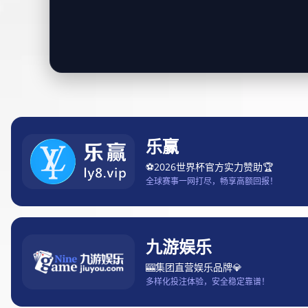
首页
王者荣耀官方网站权威资讯赛
五大联赛
2026-01-27 16:41:19
文章摘要的内容：
作为国内最具影响力的MOBA手游之一，《王者荣耀》不