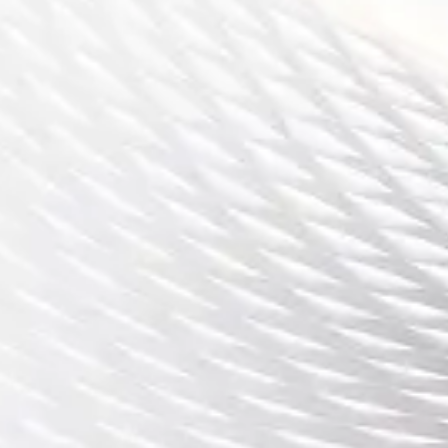
围绕电竞热点展开的年度话
2026-01-26 16:37:31
文章摘要：随着电竞产业从小众文
现，涵盖职业选手生态、资本介入
“玩游戏”，而是逐渐演变为集竞技
电竞年度热点事件与争议为切入点，.
以赛事官方网站为核心打造
2026-02-04 17:50:51
文章摘要：随着体育赛事数字化、
口，而是逐步演变为集权威资讯发