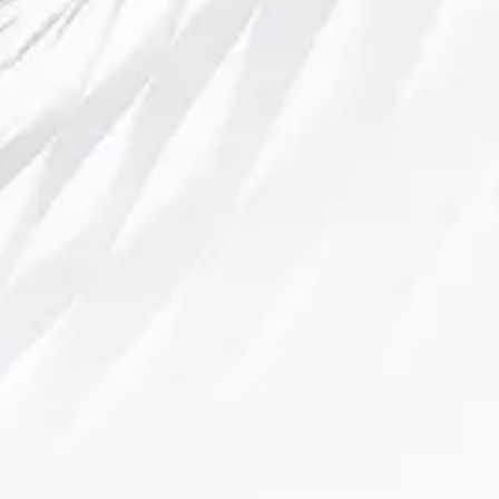
导航
知道i博体育
企业服务
五大联赛
联系i博体育平台
体育资讯
SiteMap