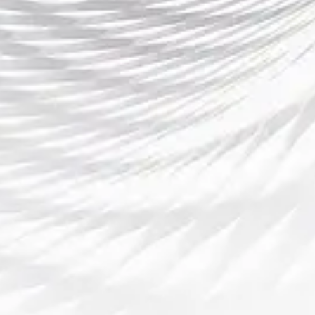
威资讯发布与服务新平台，不仅是提升赛事公信力和传播力的关键
元化...
体育资讯
足球防守反击精髓解析从稳固防线
到致命快攻的制胜智慧与战术奥秘
2026-07-23 18:46:52
罗马德罗西执教战绩全面解析从战
术革新到球队成绩变化深度观察