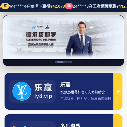
五大联赛
首页
五大联赛
以世俱杯热门数据预测为核心的夺冠走势与强队胜负前瞻解析
全面版
以世俱杯热门数据预测为核心的夺冠走势与
强队胜负前瞻解析全面版
五大联赛
2026-02-28 18:34:39
作为全球俱乐部最高荣誉的舞台，世俱杯历来汇聚各大洲冠军豪