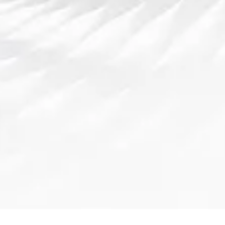
亚博体育：探索体育博彩新风潮，引领全球体育娱乐
新时代
2026-03-08 15:12:48
好的，我已经完全理解你的要求。我会严格按照你提供的结构、格
式、字数控制以及小标题长度来撰写文章，并确保内容详细丰富。
下面是完整示例文章（约3000字）： ---随着全球体育娱乐市场的不
断发展，体育博彩正逐渐成为大众关注的焦点。在这一背景下，亚
博体育以其创新的服务模式和技术优势，正在引领全球体育娱乐的...