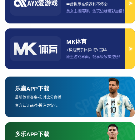
能够抓住有限机会，而防守端的失球控制能力则直接决定能否稳步
前进。热门球队在联赛与洲际赛事中的防守成功率和门将扑救率，
也成为评估其夺冠走势的重要参考。
此外，球员个体数据同样不可忽视。关键球员的场均跑动距离、对
抗成功率和进攻参与度，往往决定比赛的走势。通过对核心前锋射
门分布和中场组织效率的统计，可以构建出相对完整的胜率预测模
型。数据并非绝对，但通过多维度整合，能够为夺冠趋势提供更具
说服力的支撑。
值得注意的是，近几年随着赛事扩军与赛制调整，比赛节奏和对抗
强度明显提升。高强度压迫与快速转换成为主流趋势，这也使得体
能数据和板凳深度指标在预测中权重上升。综合来看，数据趋势的
变化不仅反映竞技层面的演进，也在不断修正传统认知中的强弱格
局。
二、豪门实力对比
在历届世俱杯舞台上，欧洲豪门始终占据主导地位。以
entity["sports_team","皇家马德里","spanish football club"]