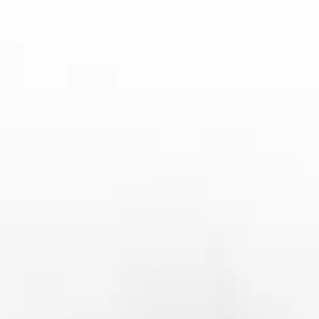
到最后。战术博弈的核心，在于攻守平衡与细节把控。
四、赛程因素影响
赛程安排与比赛地点，对球队表现产生直接影响。跨洲作战涉及长
途飞行与时差适应问题，这对体能恢复与心理状态构成挑战。数据
分析显示，提前抵达并进行充分适应训练的球队，首场比赛胜率更
高。
气候条件同样影响比赛走势。若比赛在高温或湿度较大的环境中进
行，体能消耗将显著增加，替补深度的重要性进一步凸显。欧洲球
队在炎热环境下的表现波动较大，而来自热带地区的球队则更具适
应优势。
裁判尺度与比赛强度，也会改变胜负天平。身体对抗激烈的球队若
遭遇严格判罚，战术执行将受到限制。因此，热门球队需要根据裁
判风格及时调整策略，以避免无谓犯规和红黄牌风险。
i博体育
此外，心理压力与舆论环境同样关键。作为夺冠热门，欧洲豪门往
往背负更高期待，一旦开局不利，心理波动可能影响发挥。相对而