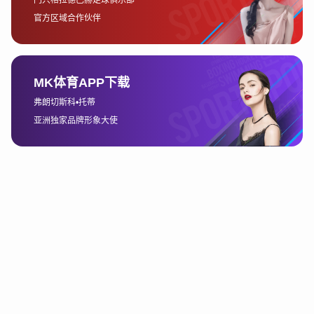
三、战术博弈前瞻
战术层面的博弈，是决定强队胜负的关键因素。近年来，高位压迫
与快速回收成为主流趋势。欧洲球队在控球体系下强调边路宽度与
中路渗透，而南美球队则更注重个人突破与瞬间反击效率。这种风
格差异，使得比赛呈现出节奏上的明显对抗。
在具体战术执行中，中场控制力成为胜负分水岭。数据统计显示，
中场拦截次数与比赛胜率呈正相关。能够在中场形成压制的球队，
往往能减少后防压力，从而提高整体稳定性。强队之间的对决，往
往在中场博弈中率先分出优劣。
锋线效率同样至关重要。高效射手在关键时刻的把握能力，是淘汰
赛阶段最具价值的资源。数据显示，决赛阶段平均射门次数下降，
但射正率显著提高，这说明比赛更趋谨慎，机会更加珍贵。如何在
有限空间内创造威胁，是教练团队需要重点考量的问题。
防守端的协同与门将发挥，也常常成为决定性因素。面对强敌时，
防线的站位紧凑度与补位速度尤为重要。通过分析以往冠军球队的
防守数据，可以发现失误率较低且犯规控制合理的球队，更容易笑