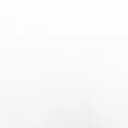
以及互动社交社区的建设，成功打造了一个集竞技、娱乐和社交于
一体的专业化体育娱乐平台。在技术层面，平台实现了智能化数据
分析和虚拟竞技环境的创新，为用户提供科学、沉浸的运动体验；
在赛事和指导方面，平台不仅丰富了运动形式，也提升了训练效果
和竞技水平。
同时，盛博体育注重社区文化和社交互动，将全民运动与社交体验
有机结合，形成积极、健康、持续的运动生态。通过这些举措，盛
博体育不仅引领了全民运动热潮，也为整个体育产业的发展树立了
创新标杆，展示了专业竞技娱乐平台在新时代体育发展中的巨大潜
力和价值。
i博赛事投注