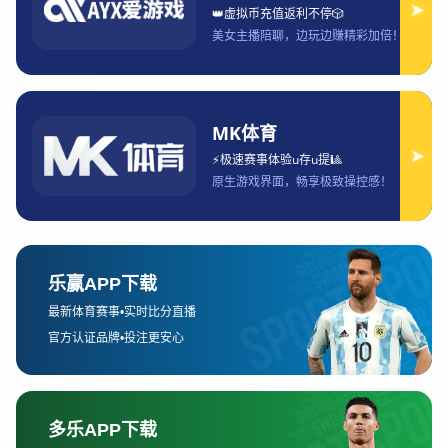
接。通过智能化的数据分析系统，平台能够实时跟踪用户的运动数
据，包括跑步速度、心率变化、训练强度等，为用户提供科学的运
动建议。
除了数据分析，盛博体育还构建了虚拟竞技环境，通过高质量的模
拟器和增强现实技术，让用户即使在家中也能感受到真实竞技的刺
激。这种技术创新不仅提高了用户的参与度，也让竞技体验更具沉
浸感。
平台的技术体系还支持多样化的赛事管理功能。无论是个人挑战
赛、团队联赛，还是跨地区的大型线上比赛，盛博体育都能通过后
台系统高效组织，实现比赛报名、成绩统计、排名发布等全流程数
字化管理，确保比赛公平、公正和透明。
2、丰富赛事体系建设
盛博体育注重打造丰富多样的赛事体系，以满足不同年龄、不同水
平用户的需求。从社区小型赛事到全国性竞技比赛，平台都提供完
整的赛事解决方案，鼓励全民参与。
平台赛事不仅关注竞技本身，还注重趣味性和互动性。例如设置趣