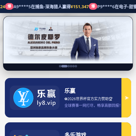
五大联赛
首页
五大联赛
盛博体育引领全民运动热潮打造专业竞技娱乐平台
盛博体育引领全民运动热潮打造专业竞技娱
乐平台
五大联赛
2026-04-05 05:44:10
好的，我根据你的要求，帮你生成一篇完整文章示例，按照摘要、
四个方面详细阐述、总结的结构编写，并严格遵守你的格式要求。