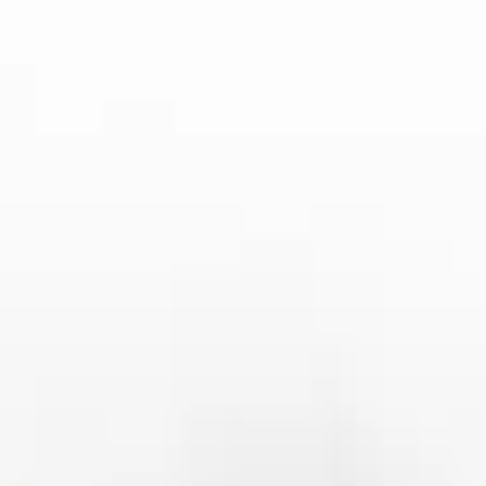
同时，小鸟体育还将推动绿色与可持续发展理念，在产品设计与运
营中注重环保。例如使用可再生材料、倡导低碳运动方式等。这不
仅符合全球发展趋势，也为品牌赋予更深层的社会责任意义。
总结：
综合来看，小鸟体育通过理念创新、技术赋能、生态构建与趋势引
领，成功打造出一个符合新时代需求的全民健身模式。它不仅改变
了人们对运动的认知，也通过多维度实践推动体育产业升级，为全
民健康事业注入了新的活力。
i博体育
未来，随着技术不断进步与社会需求持续变化，小鸟体育有望在更
广阔的领域发挥引领作用。通过持续创新与开放合作，其将进一步
推动全民健身迈向更高水平，构建更加健康、活力与可持续的社会
发展新格局。