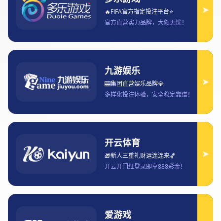
与多元化服务模式，正在成为引领新时代全民健身潮流的重要力
量。本文将围绕“小鸟体育引领全民健身新时代运动潮流”这一核心主
题，从品牌理念创新、数字化赋能运动、全民参与机制构建以及未
来发展趋势四大方面展开深入解析。通过系统梳理小鸟体育在产
品、服务、科技与社会价值层面的多维实践，全面展现其如何通过
融合科技与体育，打破传统运动边界，推动全民健身从“倡导”走向
“常态”，从“个体行为”升级为“社会风尚”，从而构建更加健康、活
跃、可持续的新时代运动生态体系。
1、品牌理念驱动升级
小鸟体育的崛起，首先源于其独特的品牌理念。不同于传统体育品
牌单一强调竞技或装备，小鸟体育将“轻运动、悦生活”作为核心价值
主张，倡导人们在日常生活中自然融入运动。这种理念更贴近现代
都市人群的生活节奏，使运动不再成为负担，而是一种轻松愉悦的
生活方式。
在品牌传播层面，小鸟体育通过多元化内容表达，将运动与社交、
娱乐、文化相结合。例如，通过短视频、线上挑战赛等形式，增强
用户参与感，使品牌不再是单向输出，而成为用户共同创造的互动