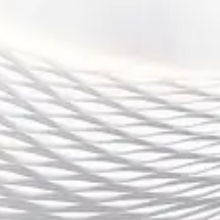
半岛体育引领全民健身潮流打造多元化运动体验
2026-06-14 20:48:50
文章摘要：随着全民健身理念的不断深入，人们对于运动的需求已
经从单一的健身锻炼逐渐转向更加多元化、个性化和高品质的运动
体验。在这一发展趋势下，半岛体育凭借先进的体育服务理念、丰
富的运动项目布局、智能化的科技应用以及广泛的全民参与机制，
积极推动全民健身事业迈向新的发展阶段。通过打造覆盖不同年龄
层、不同兴...