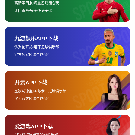
术实现虚拟教练指导。这些创新应用，使运动从“经验驱动”转向“科
学驱动”，提升了整体健身效率。
3、全民参与生态构建
小鸟体育在推动全民健身过程中，注重构建多层次参与生态。通过
举办城市运动节、社区健身活动等形式，激发公众参与热情。这些
活动不仅丰富了城市文化生活，也增强了社区凝聚力。
在校园与企业层面，小鸟体育积极拓展合作，将运动融入教育与职
场环境。例如，在学校推广趣味体育课程，在企业开展员工健康计
划，使运动成为日常生活的重要组成部分。这种场景延伸，有效扩
大了全民健身的覆盖范围。
此外，小鸟体育还通过会员体系与积分机制，激励用户长期参与运
动。用户可以通过运动获得奖励，进而兑换服务或产品。这种激励
机制，将短期行为转化为长期习惯，推动全民健身从“活动”走向“常
态”。
4、未来趋势引领方向