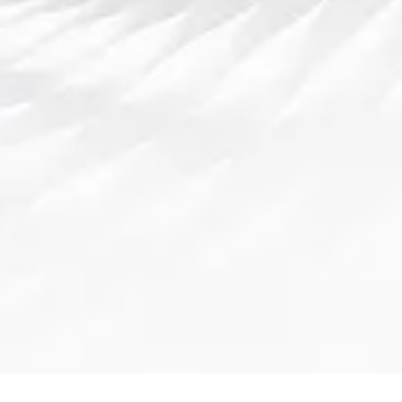
Search the blog...
导航
知道i博体育
五大联赛
体育资讯
企业服务
联系i博体育平台