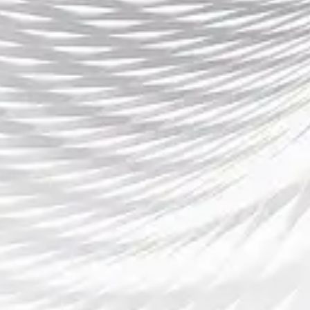
法性及如何安全使用的详细指南
博彩平台涌现，其中bet365作为全球知名的在线体育博彩及娱乐
关注。然而，由于中国大陆对于网络博彩的法律监管较为严格，很
及如何安全使用这一平台存在诸多疑虑。本文将从bet365在中国大
体育资讯