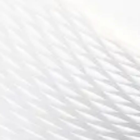
尽管使用bet365存在一定的法律风险和技术挑战，但通过
内容。在保证安全和合法的前提下，bet365 app为中
爱游戏体育助力全民健身打
2025-01-07 01:35:48
随着全民健身的持续推广，体育产
整合线上线下资源、科技赋能和创
游戏体育不仅在促进运动参与上发
成效。本篇文章将从四个方面详细探讨