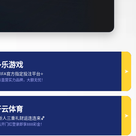
分析
Search the blog...
导航