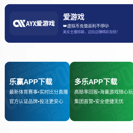
以及如何合法合规地使用bet365等问题。本文将通过详细分
内容将从如何顺利下载安装app、如何使用app进行投
论。最后，结合以上分析，对bet365在中国大陆的使用
1、如何下载bet365 a
首先，由于中国大陆网络环境的限制，直接访问bet365
来下载bet365 app。最常用的方式是通过VPN（虚拟
使用VPN时，用户需要选择一个可靠的VPN服务提供商
此外，用户还可以通过第三方应用商店进行下载。一些非官方
载链接。在使用这种方式时，用户需要特别注意下载渠道
对于苹果设备用户，由于iOS系统的封闭性和中国大陆的严格管
iOS用户可以通过更改Apple ID地区设置，选择一个支
杂，但通过合适的步骤，用户能够顺利获取bet365 app。
2、如何使用bet365