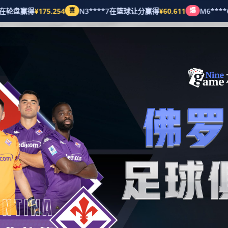
早上
下午
09:00
— 05:00
资讯
企业服务
联系i博体育平台
五大联赛