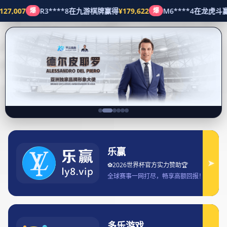
五大联赛
首页
五大联赛
世俱杯精彩转播全面开启全球赛事热潮 多维度呈现足球盛宴
世俱杯精彩转播全面开启全球赛事热潮 多
维度呈现足球盛宴
五大联赛
2025-08-24 16:26:21
随着足球赛事的不断发展与国际化，世界各大赛事逐渐吸引了全球
球迷的关注，尤其是FIFA世俱杯的精彩转播，成功点燃了全球的赛