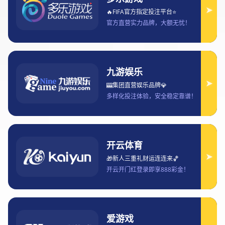
事热潮。本篇文章将围绕世俱杯精彩转播如何全面开启全球赛事热
潮这一话题，从多维度展现足球盛宴的精彩内容。首先，文章将探
讨世俱杯的全球化传播效应；其次，分析技术手段如何提升观众体
验；再次，讨论世俱杯赛场与球迷的互动关系；最后，重点阐述赛
事转播背后传媒行业的发展与革新。通过四个方面的详细分析，文
章呈现了一个立体、丰富的足球盛宴，展现了现代足球转播所带来
的全新观看体验。通过这一系列的层层剖析，我们不难发现，世俱
杯赛事的转播不仅仅是体育盛事的简单呈现，更是一种文化交流与
技术融合的体现，开启了全球赛事热潮的同时，也为全球观众带来
了空前的观赛体验。
1、世俱杯的全球化传播效应
世俱杯作为国际足联主办的顶级赛事之一，始终吸引着全球的目
光。其赛事转播的全球化传播效应，不仅仅体现在赛事本身的广泛
关注度，还在于其所引发的文化交流和世界各地球迷的互动。随着
网络科技的发展，赛事不再局限于某一个地区或时区，全球观众都
能随时随地观看比赛。电视、网络、移动端等多渠道的传播方式，
使得世俱杯的赛事在全球范围内有了更高的曝光率。