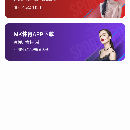
一。世俱杯赛事的转播除了关注赛场的精彩比赛外，还特别注重与
球迷之间的互动和情感交流。在现代媒体的帮助下，球迷与赛场之
间的互动愈发紧密。通过社交媒体平台，球迷可以在第一时间分享
自己的观赛感受，发布比赛中的精彩时刻，甚至与全球的球迷进行
实时交流。
在许多转播平台中，球迷可以通过弹幕、投票等互动方式参与到比
赛进程中。比如，通过实时的投票环节，球迷可以对比赛中某一关
键时刻进行评选，或者通过互动竞猜预测比赛的结果。这样的互动
方式让球迷不仅仅是“看客”，而是成为了比赛的一部分，这也增强了
赛事的娱乐性和参与感。
此外，赛事转播平台还在球迷与球员之间架起了沟通的桥梁。球迷
通过社交平台不仅可以为自己支持的球队加油助威，还能通过一些
专属的互动环节，与球员进行虚拟的对话和交流。赛场之外的互动
方式，极大增强了球迷的情感投入，让他们在观看比赛的同时，也
能感受到与球队和其他球迷的深厚联系。
4、传媒行业的发展与革新
世俱杯精彩转播背后，离不开传媒行业的不断发展与革新。传统的