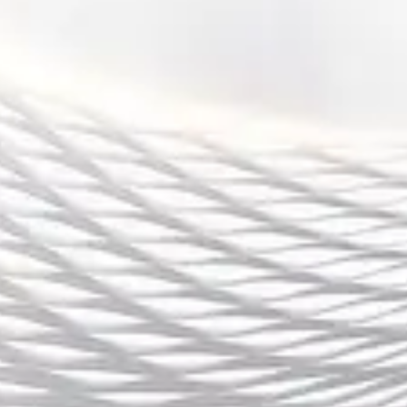
通过上述四个方面的深入分析，我们可以清楚地看到，世俱杯精彩
转播不仅仅是一次体育赛事的展示，它所带来的全球化传播效应、
技术创新、与球迷的互动融合以及传媒行业的发展革新，构成了一
个多层次、立体化的足球盛宴。这些因素共同作用，推动了全球赛
事热潮的全面开启。
未来，随着技术的进一步发展，世俱杯的转播效果将更加出色，球
迷的观赛体验也将更加丰富和个性化。足球作为全球最受欢迎的运
动之一，其赛事转播也将继续创新与发展，不仅满足观众的视觉需
求，也会更多地融入文化和娱乐元素，推动全球足球盛宴向着更高
层次的发展。