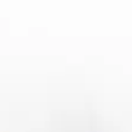
电视转播方式逐渐向数字化、网络化转型，全球范围内的观众可以
通过互联网平台、社交媒体、手机应用等多种渠道观看比赛。这一
转变不仅使得赛事的传播方式更加多元化，也让观众的观看选择更
加灵活，观赛时间和地点不再受限。
随着新兴技术的发展，传媒行业的商业模式也发生了巨大的变化。
越来越多的数字平台通过付费订阅、直播平台广告等方式获取收
入，这让赛事转播的盈利模式不再单一，电视台和数字平台之间的
竞争也日益激烈。在这种竞争环境下，各大平台不断优化转播内容
和技术手段，以提供更加优质的观赛体验，这也推动了传媒行业的
创新和进步。
此外，社交媒体平台和短视频平台的崛起，也为世俱杯转播注入了
新的活力。球迷可以在这些平台上分享赛事的精彩瞬间、交流看
法、进行互动，转播方则能够通过这些平台实现更广泛的传播效
果。传媒行业与互联网技术的融合，使得赛事的传播不再局限于传
统的电视观众，而是覆盖了更广泛的互联网用户群体，推动了全球
赛事热潮的形成。
总结：